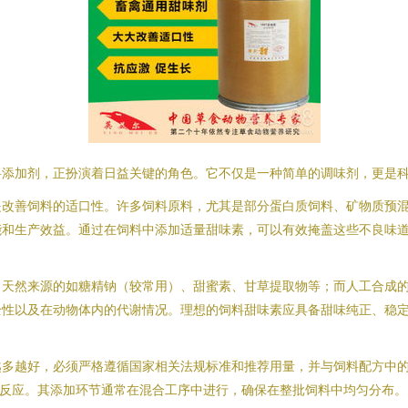
料添加剂，正扮演着日益关键的角色。它不仅是一种简单的调味剂，更是
是改善饲料的适口性。许多饲料原料，尤其是部分蛋白质饲料、矿物质预
能和生产效益。通过在饲料中添加适量甜味素，可以有效掩盖这些不良味
。天然来源的如糖精钠（较常用）、甜蜜素、甘草提取物等；而人工合成
全性以及在动物体内的代谢情况。理想的饲料甜味素应具备甜味纯正、稳
越多越好，必须严格遵循国家相关法规标准和推荐用量，并与饲料配方中
斥反应。其添加环节通常在混合工序中进行，确保在整批饲料中均匀分布。