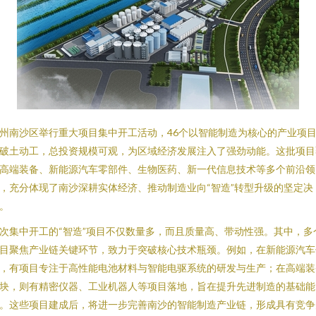
州南沙区举行重大项目集中开工活动，46个以智能制造为核心的产业项
破土动工，总投资规模可观，为区域经济发展注入了强劲动能。这批项目
高端装备、新能源汽车零部件、生物医药、新一代信息技术等多个前沿领
，充分体现了南沙深耕实体经济、推动制造业向“智造”转型升级的坚定决
。
次集中开工的“智造”项目不仅数量多，而且质量高、带动性强。其中，多
目聚焦产业链关键环节，致力于突破核心技术瓶颈。例如，在新能源汽车
，有项目专注于高性能电池材料与智能电驱系统的研发与生产；在高端装
块，则有精密仪器、工业机器人等项目落地，旨在提升先进制造的基础能
。这些项目建成后，将进一步完善南沙的智能制造产业链，形成具有竞争